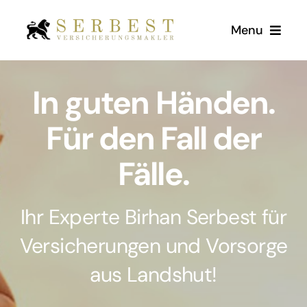
Zum
Menu
Inhalt
springen
Start
In guten Händen.
Über Uns
Für den Fall der
Fälle.
Versicherungen
Kundenstimmen
Ihr Experte Birhan Serbest für
Versicherungen und Vorsorge
Kontakt
aus Landshut!